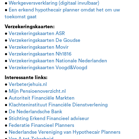
•
Werkgeversverklaring (digitaal invulbaar)
•
Een erkend hypothecair planner omdat het om uw
toekomst gaat
Verzekeringskaarten:
•
Verzekeringskaarten ASR
•
Verzekeringskaarten De Goudse
•
Verzekeringskaarten Movir
•
Verzekeringskaarten Nh1816
•
Verzekeringskaarten Nationale Nederlanden
•
Verzekeringskaarten Voogd&Voogd
Interessante links:
•
Verbeterjehuis.nl
•
Mijn Pensioenoverzicht.nl
•
Autoriteit Financiële Markten
•
Klachteninstituut Financiële Dienstverlening
•
De Nederlandsche Bank
•
Stichting Erkend Financieel adviseur
•
Federatie Financieel Planners
•
Nederlandse Vereniging van Hypothecair Planners
•
Van A tot Zekerheid